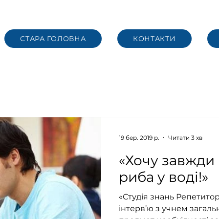
СТАРА ГОЛОВНА
КОНТАКТИ
19 бер. 2019 р.
Читати 3 хв
«Хочу завжди 
риба у воді!»
«Студія знань Репетитор
інтерв’ю з учнем загальн