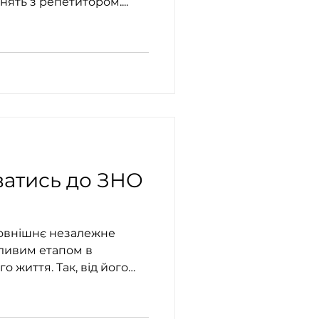
нять з репетитором....
уватись до ЗНО
 зовнішнє незалежне
о життя. Так, від його