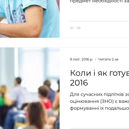
предмет необхідності за
9 лют. 2016 р.
Читати 2 хв
Коли і як гот
2016
Для сучасних підлітків
оцінювання (ЗНО) є важливим етапом в
формуванні їх подальшог
результатів...