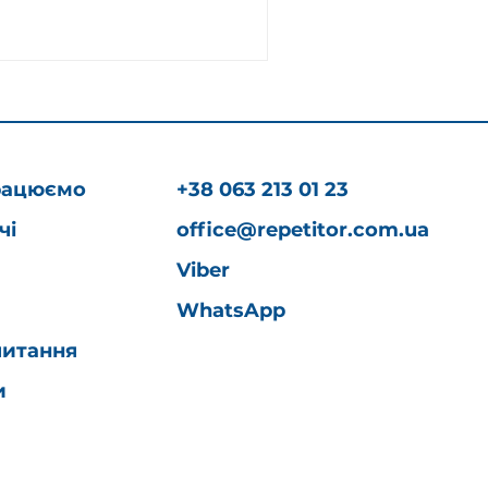
рацюємо
+38 063 213 01 23
чі
office@repetitor.com.ua
Viber
WhatsApp
питання
и