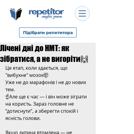
Підібрати репетитора
Лічені дні до НМТ: як
зібратися, а не вигоріти🙌
Це етап, коли здається, що 
"вибухне" мозок🤯
Уже не до марафонів і не до нових 
тем. 
☝️Але ще є час — і він може зіграти 
на користь. Зараз головне не 
“дотиснути”, а зберегти спокій і 
ясність голови.
Якщо дитина втомлена — не 