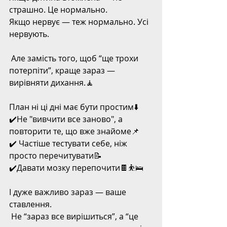
страшно. Це нормально.
Якщо нервує — теж нормально. Усі 
нервують.
 Але замість того, щоб “ще трохи 
потерпіти”, краще зараз — 
вирівняти дихання.🧘
План ні ці дні має бути простим⬇️
✔️Не "вивчити все заново", а 
повторити те, що вже знайоме📌
✔️ Частіше тестувати себе, ніж 
просто перечитувати📝
✔️Давати мозку перепочити🍫⛹️🛌
І дуже важливо зараз — ваше 
ставлення.
 Не “зараз все вирішиться”, а “це 