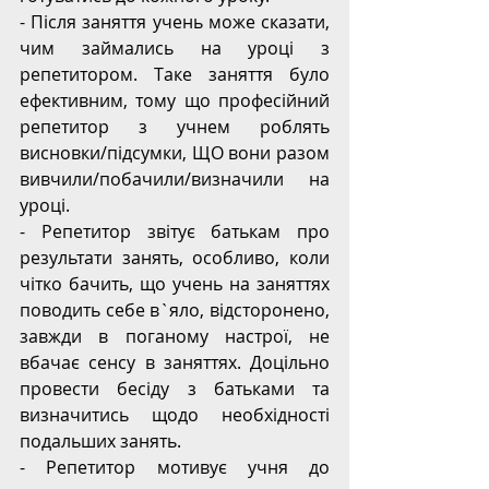
- Після заняття учень може сказати, 
чим займались на уроці з 
репетитором. Таке заняття було 
ефективним, тому що професійний 
репетитор з учнем роблять 
висновки/підсумки, ЩО вони разом 
вивчили/побачили/визначили на 
уроці.
- Репетитор звітує батькам про 
результати занять, особливо, коли 
чітко бачить, що учень на заняттях 
поводить себе в`яло, відсторонено, 
завжди в поганому настрої, не 
вбачає сенсу в заняттях. Доцільно 
провести бесіду з батьками та 
визначитись щодо необхідності 
подальших занять.
- Репетитор мотивує учня до 